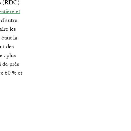
go (RDC)
estière et
 d’autre
aire les
était la
nt des
e : plus
i de près
ec 60 % et