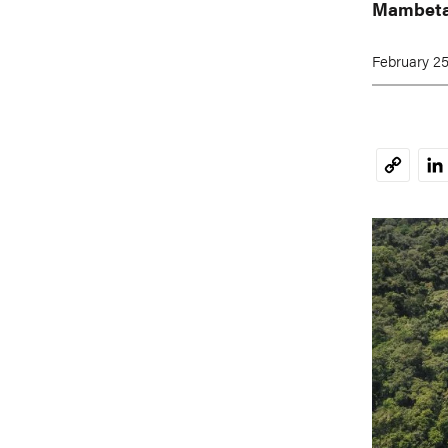
Mambet
February 25
Li
Copy
Link