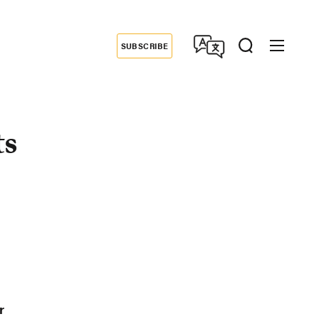
SUBSCRIBE
Donate
ts
r