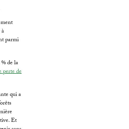
R
vement
 à
nt parmi
 % de la
e perte de
ante qui a
orêts
rnière
tive. Et