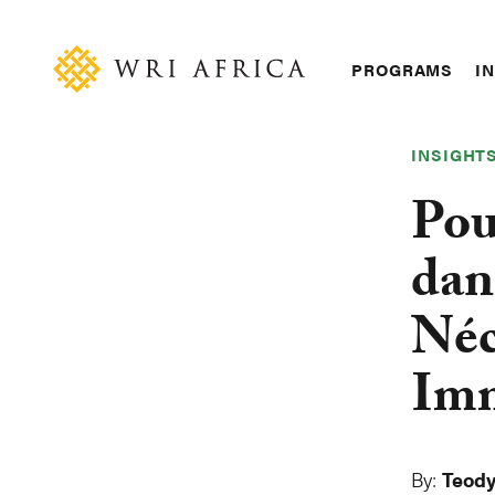
Skip
Accessibility
to
main
Main
PROGRAMS
IN
content
navigation
INSIGHT
Pou
dan
Néc
Imm
By:
Teody