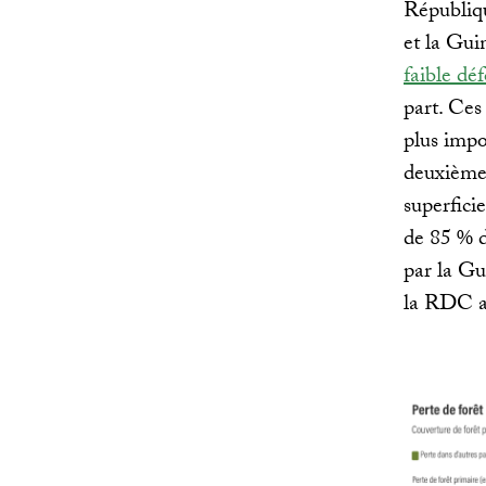
Républiq
et la Gui
faible dé
part. Ces
plus impo
deuxième 
superfici
de 85 % d
par la Gu
la RDC a