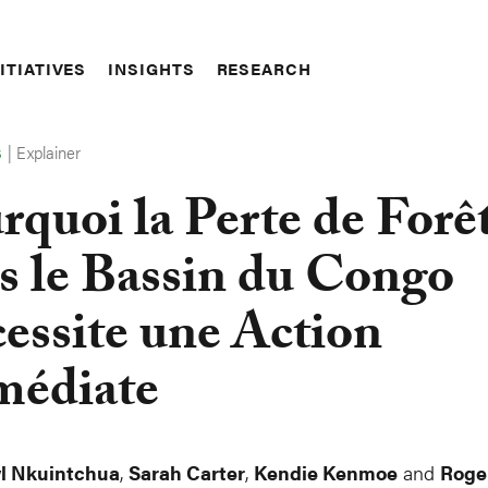
ITIATIVES
INSIGHTS
RESEARCH
|
Explainer
S
rquoi la Perte de Forê
s le Bassin du Congo
essite une Action
édiate
l Nkuintchua
,
Sarah Carter
,
Kendie Kenmoe
and
Roge