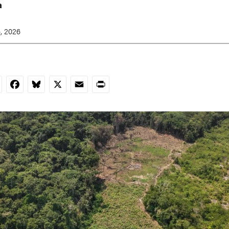
a
, 2026
nkedIn
Facebook
Bluesky
X
Email
Print