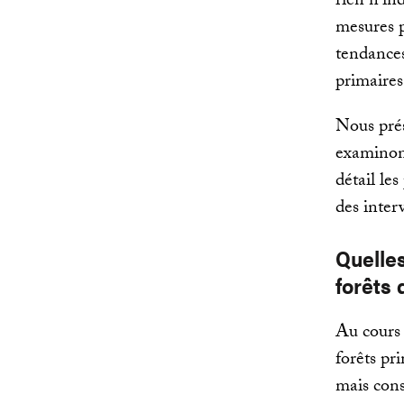
rien n'in
mesures p
tendances
primaires
Nous prés
examinon
détail les
des inter
Quelle
forêts
Au cours 
forêts pr
mais cons