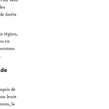
venir sans
les
de forêts
la région,
ons en
iscutons
e.
 de
ompris de
ion lente
roun, la