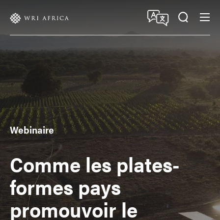
Skip
Accessibility
to
main
content
Webinaire
Comme les plates-
formes pays
promouvoir le