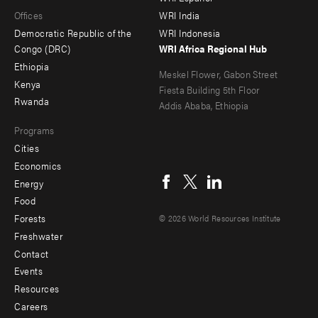
Offices
WRI India
menu
Democratic Republic of the
WRI Indonesia
-
Congo (DRC)
WRI Africa Regional Hub
Ethiopia
secondary
Meskel Flower, Gabon Street
Kenya
Fiesta Building 5th Floor
Rwanda
Addis Ababa, Ethiopia
Programs
Cities
Social
Economics
menu
Energy
Food
Forests
© 2026 World Resources Institute
Freshwater
Contact
Footer
Events
menu
Resources
Careers
-