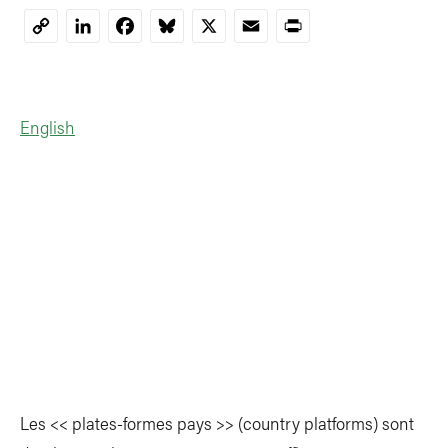
LinkedIn
Facebook
Bluesky
X
Email
Print
Copy
Link
English
Les << plates-formes pays >> (country platforms) sont